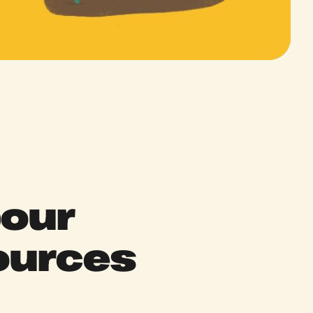
pour
sources