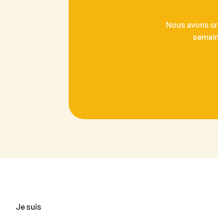
Nous avons cr
semain
Je suis