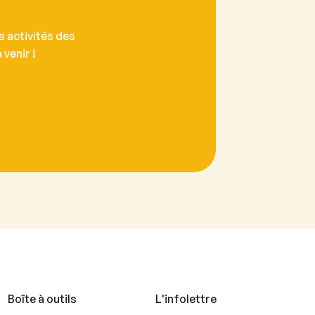
 activités des
venir !
Boîte à outils
L'infolettre