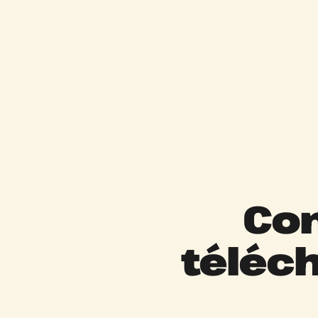
Con
téléch