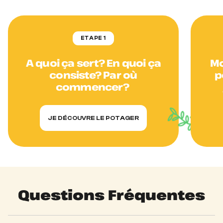
ETAPE 1
A quoi ça sert? En quoi ça
Mo
consiste? Par où
p
commencer?
JE DÉCOUVRE LE POTAGER
Questions Fréquentes